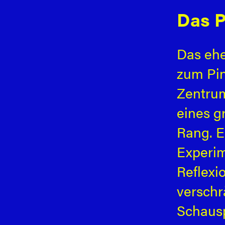
Das P
Das ehe
zum Pi
Zentrum
eines g
Rang. E
Experim
Reflexi
verschr
Schausp