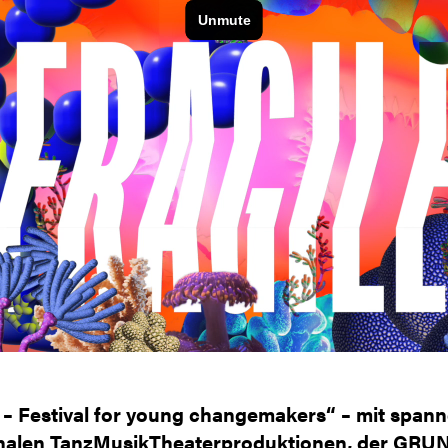
– Festival for young changemakers“ – mit span
onalen TanzMusikTheaterproduktionen, der GR