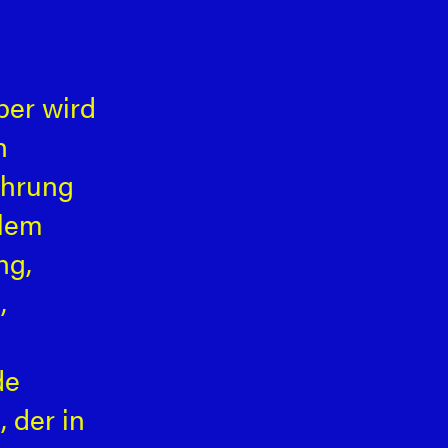
per wird
h
ahrung
alem
ng,
,
de
 der in