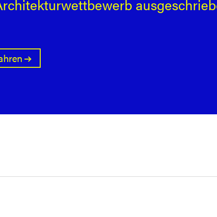
rchitekturwettbewerb ausgeschrie
ahren